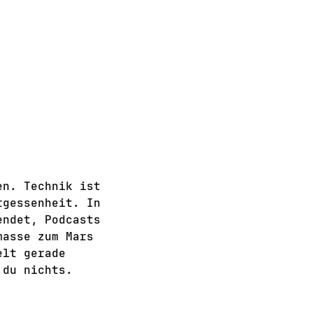
en. Technik ist
rgessenheit. In
endet, Podcasts
masse zum Mars
elt gerade
 du nichts.