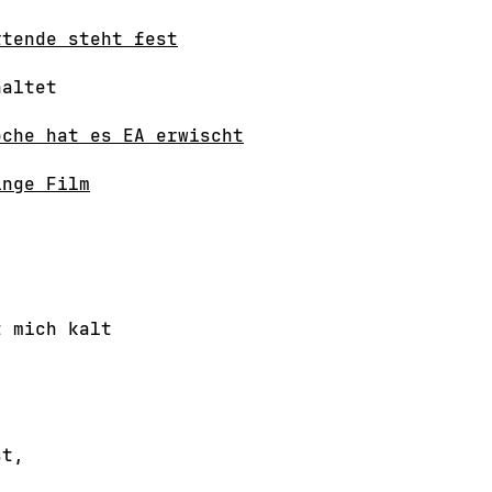
rtende steht fest
haltet
oche hat es EA erwischt
inge Film
t mich kalt
st,