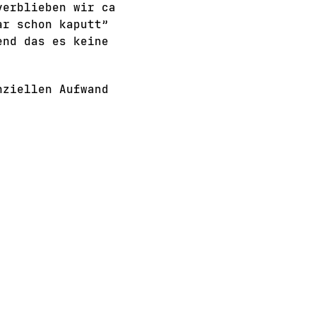
verblieben wir ca
ar schon kaputt”
end das es keine
nziellen Aufwand