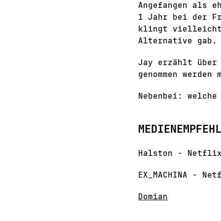
Angefangen als e
1 Jahr bei der F
klingt vielleich
Alternative gab.
Jay erzählt über
genommen werden 
Nebenbei: welche
MEDIENEMPFEH
Halston - Netfli
EX_MACHINA - Net
Domian