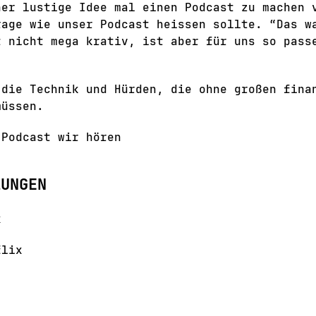
her lustige Idee mal einen Podcast zu machen 
rage wie unser Podcast heissen sollte. “Das w
t nicht mega krativ, ist aber für uns so pass
 die Technik und Hürden, die ohne großen fina
müssen.
 Podcast wir hören
LUNGEN
x
flix