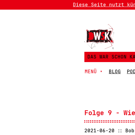
Diese Seite nutzt kü
DAS WAR SCHON K
MENÜ ▾
BLOG
PO
Folge 9 - Wi
2021-06-20
Bob