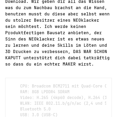
Download. Wir geben dir all das Wissen
was du zum Nachbau brachst an die Hand,
benutzen musst du diese aber selbst wenn
du stolzer Besitzer eines NEOklacker
sein möchtest. Ich werde keinen
Produktfertigen Bausatz anbieten, der
Sinn des NEOklacker ist es etwas neues
zu lernen und deine Skills im Löten und
3D Drucken zu verbessern, DAS WAR SCHON
KAPUTT unterstützt dich dabei tatkräftig
so dass du ein echter MAKER wirst.
    CPU: Broadcom BCM2711 mit Quad-Core Corte
Copy
    RAM: 8GB LPDDR4 SDRAM

    Video: H.265 (4kp60 decode), H.264 (1080p
    WLAN: IEEE 802.11.b/g/n/ac (2,4 und 5 GHz)
    Bluetooth 5.0

    USB: 3.0 (USB-C)
