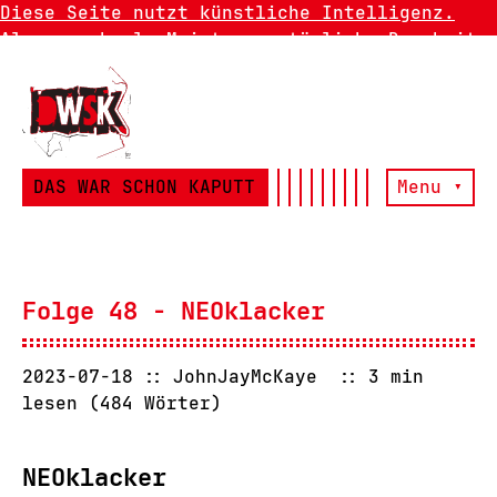
Diese Seite nutzt künstliche Intelligenz.
Also manchmal. Meistens natürliche Dummheit.
DAS WAR SCHON KAPUTT
Menu ▾
Folge 48 - NEOklacker
2023-07-18
JohnJayMcKaye
3 min
lesen (484 Wörter)
NEOklacker