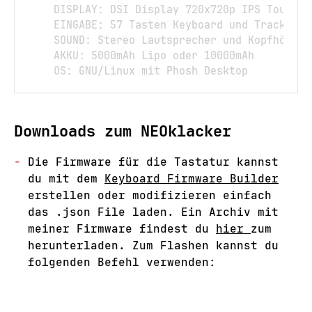
    DISPLAY: DSI Display 720x720p IPS Touchscr
    EINGABE: 57 Tasten Keyboard und Trackpoint
    SOUND: Stereo Lautsprecher und Kopfhöreran
    AKKU: 5000mAh Lipo oder 10000mAh

Downloads zum NEOklacker
Die Firmware für die Tastatur kannst
du mit dem
Keyboard Firmware Builder
erstellen oder modifizieren einfach
das .json File laden. Ein Archiv mit
meiner Firmware findest du
hier
zum
herunterladen. Zum Flashen kannst du
folgenden Befehl verwenden: