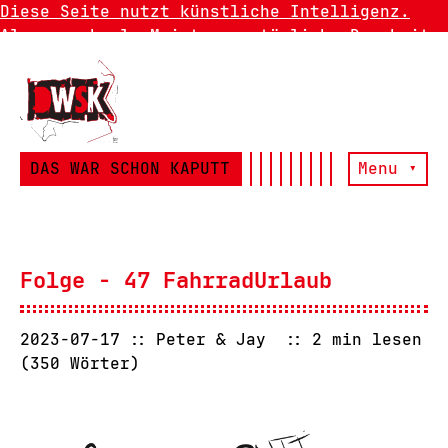
Diese Seite nutzt künstliche Intelligenz.
Also manchmal. Meistens natürliche Dummheit.
DAS WAR SCHON KAPUTT
Menu ▾
Folge - 47 FahrradUrlaub
2023-07-17
Peter & Jay
2 min lesen
(350 Wörter)