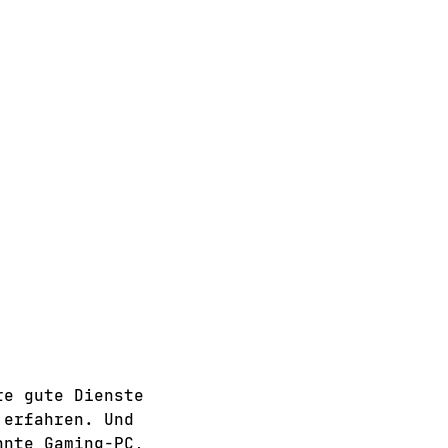
re gute Dienste
 erfahren. Und
nnte Gaming-PC,