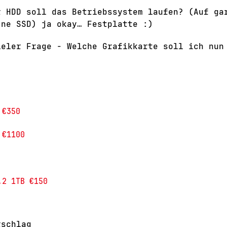
r HDD soll das Betriebssystem laufen? (Auf ga
 ne SSD) ja okay… Festplatte :)
ieler Frage - Welche Grafikkarte soll ich nun
€350 

€1100 

rschlag