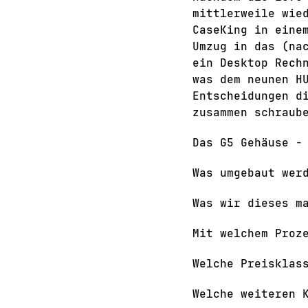
mittlerweile wie
CaseKing in eine
Umzug in das (na
ein Desktop Rech
was dem neunen H
Entscheidungen d
zusammen schraub
Das G5 Gehäuse -
Was umgebaut wer
Was wir dieses m
Mit welchem Proz
Welche Preisklas
Welche weiteren 