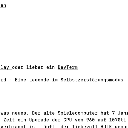
den
play
oder lieber ein
DevTerm
ard - Eine Legende im Selbstzerstörungsmodus
 was neues. Der alte Spielecomputer hat 7 Jah
r Zeit ein Upgrade der GPU von 960 auf 1070ti
 verbrannt ist läuft, der liebevoll HULK gena