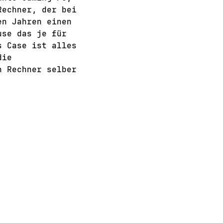
Rechner, der bei
en Jahren einen
use das je für
s Case ist alles
die
n Rechner selber