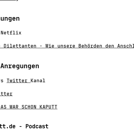
lungen
 Netflix
e Dilettanten - Wie unsere Behörden den Ansch
 Anregungen
ays
Twitter
Kanal
itter
DAS WAR SCHON KAPUTT
tt.de - Podcast