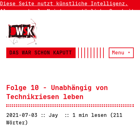
Diese Seite nutzt künstliche Intelligenz.
Also manchmal. Meistens natürliche Dummheit.
DAS WAR SCHON KAPUTT
Menu ▾
Folge 10 - Unabhängig von
Technikriesen leben
2021-07-03
Jay
1 min lesen (211
Wörter)