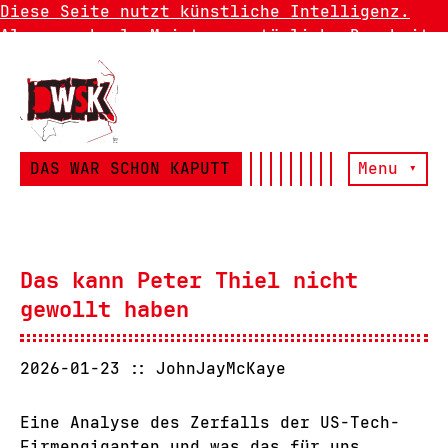
Diese Seite nutzt künstliche Intelligenz.
Also manchmal. Meistens natürliche Dummheit.
DAS WAR SCHON KAPUTT
Menu ▾
Das kann Peter Thiel nicht
gewollt haben
2026-01-23
JohnJayMcKaye
Eine Analyse des Zerfalls der US-Tech-
Firmengiganten und was das für uns