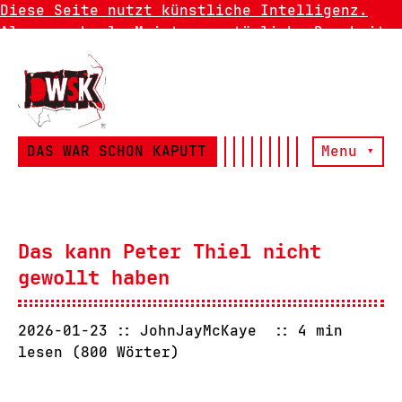
Diese Seite nutzt künstliche Intelligenz.
Also manchmal. Meistens natürliche Dummheit.
DAS WAR SCHON KAPUTT
Menu ▾
Das kann Peter Thiel nicht
gewollt haben
2026-01-23
JohnJayMcKaye
4 min
lesen (800 Wörter)