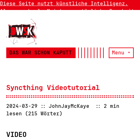
Diese Seite nutzt künstliche Intelligenz.
Also manchmal. Meistens natürliche Dummheit.
DAS WAR SCHON KAPUTT
Menu ▾
Syncthing Videotutorial
2024-03-29
JohnJayMcKaye
2 min
lesen (215 Wörter)
VIDEO