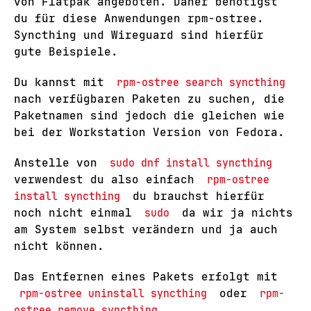
von Flatpak angeboten. Daher benötigst
du für diese Anwendungen rpm-ostree.
Syncthing und Wireguard sind hierfür
gute Beispiele.
Du kannst mit
rpm-ostree search syncthing
nach verfügbaren Paketen zu suchen, die
Paketnamen sind jedoch die gleichen wie
bei der Workstation Version von Fedora.
Anstelle von
sudo dnf install syncthing
verwendest du also einfach
rpm-ostree
install syncthing
du brauchst hierfür
noch nicht einmal
sudo
da wir ja nichts
am System selbst verändern und ja auch
nicht können.
Das Entfernen eines Pakets erfolgt mit
rpm-ostree uninstall syncthing
oder
rpm-
ostree remove syncthing
.