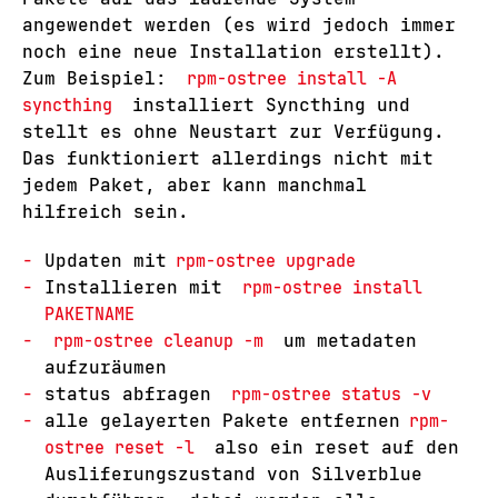
angewendet werden (es wird jedoch immer
noch eine neue Installation erstellt).
Zum Beispiel:
rpm-ostree install -A
syncthing
installiert Syncthing und
stellt es ohne Neustart zur Verfügung.
Das funktioniert allerdings nicht mit
jedem Paket, aber kann manchmal
hilfreich sein.
Updaten mit
rpm-ostree upgrade
Installieren mit
rpm-ostree install
PAKETNAME
rpm-ostree cleanup -m
um metadaten
aufzuräumen
status abfragen
rpm-ostree status -v
alle gelayerten Pakete entfernen
rpm-
ostree reset -l
also ein reset auf den
Ausliferungszustand von Silverblue