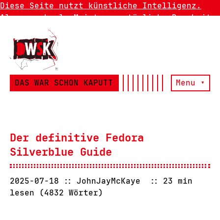
Diese Seite nutzt künstliche Intelligenz.
Also manchmal. Meistens natürliche Dummheit.
DAS WAR SCHON KAPUTT
Menu ▾
Der definitive Fedora
Silverblue Guide
2025-07-18
JohnJayMcKaye
23 min
lesen (4832 Wörter)